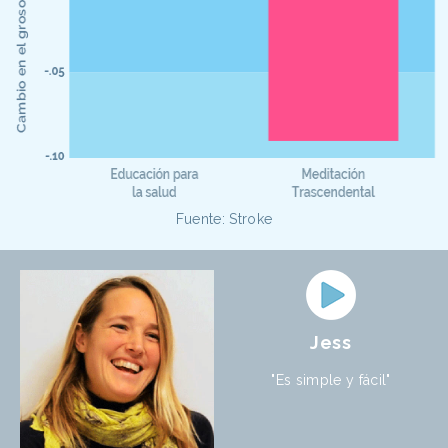
Fuente: Stroke
Jess
"Es simple y fácil"