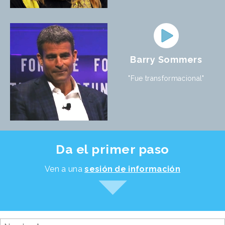
Barry Sommers
"Fue transformacional"
Da el primer paso
Ven a una
sesión de información